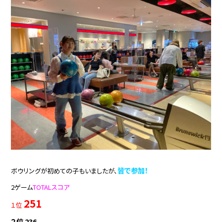
皆で参加！
ボウリングが初めての子もいましたが、
2ゲーム
TOTALスコア
251
１位
２位 236