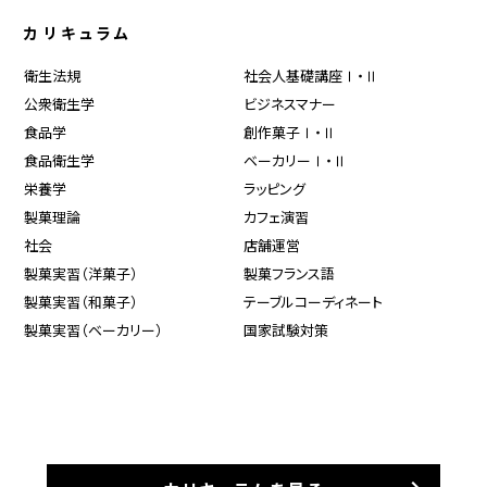
カリキュラム
衛生法規
社会人基礎講座Ⅰ・Ⅱ
公衆衛生学
ビジネスマナー
食品学
創作菓子Ⅰ・Ⅱ
食品衛生学
ベーカリーⅠ・Ⅱ
栄養学
ラッピング
製菓理論
カフェ演習
社会
店舗運営
製菓実習（洋菓子）
製菓フランス語
製菓実習（和菓子）
テーブルコーディネート
製菓実習（ベーカリー）
国家試験対策