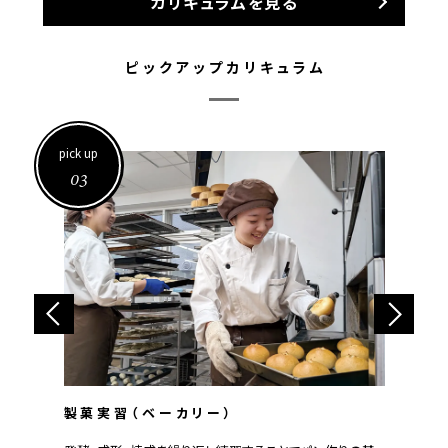
カリキュラムを見る
ピックアップカリキュラム
pick up
p
04
製菓実習（和菓子）