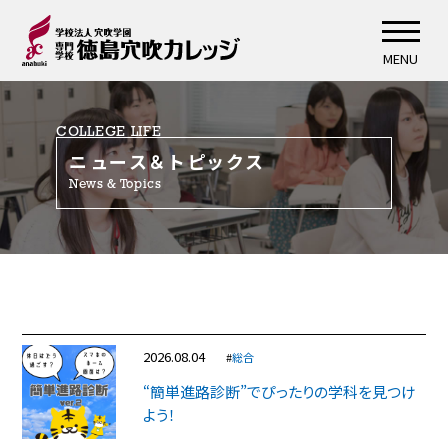
MENU
COLLEGE LIFE
ニュース＆トピックス
News & Topics
2026.08.04
#
総合
“簡単進路診断”でぴったりの学科を見つけ
よう！