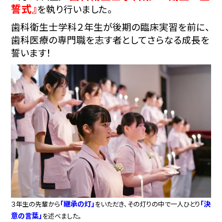
誓式』
を執り行いました。
歯科衛生士学科２年生が後期の臨床実習を前に、
歯科医療の専門職を志す者としてさらなる成長を
誓います！
「継承の灯」
「決
３年生の先輩から
をいただき、その灯りの中で一人ひとり
意の言葉」
を述べました。