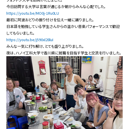
今日訪問する大学は言葉が通じるか朝からみんな心配でした。
https://youtu.be/MO0j-1Ru0LU
最初に阿波おどりの振り付けを伝え一緒に踊りました。
日本語を勉強している学生さんからの温かい音楽パフォーマンスで歓迎
してもらいました。
https://youtu.be/j590xl28luI
みんな一気に打ち解け、とても盛り上がりました。
夜は、ハノイ工科大学で香川県に就職を目指す学生と交流を行いました。