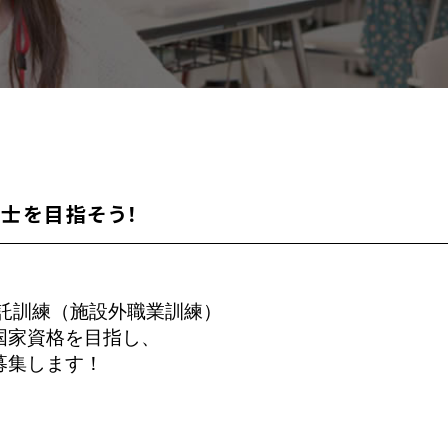
士を目指そう！
委託訓練（施設外職業訓練）
国家資格を目指し、
募集します！