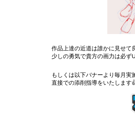
作品上達の近道は誰かに見せて
少しの勇気で貴方の画力は必ずU
もしくは以下バナーより毎月実
直接での添削指導をいたします