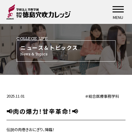
MENU
COLLEGE LIFE
ニュース＆トピックス
News & Topics
2025.11.01
＃総合医療事務学科
📢肉の爆力！甘辛革命！📢
伝説の肉巻きおにぎり、降臨！