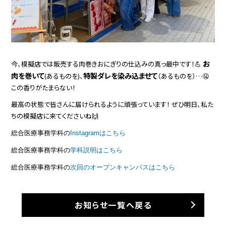
お
今、模擬店では販売する
肉巻きおにぎり
の仕込みの真っ最中です！💪
肉を巻いて
特製ダレを染み込ませて
(あるものを)、
（あるものを）…🤤
この香りがたまらない！
最高の状態で皆さんに届けられるように頑張っています！ ぜひ明日、私た
ちの模擬店に来てくださいね🙌
総合医療事務学科の
Instagramはこちら
総合医療事務学科の
学科説明はこちら
総合医療事務学科の
次回のオープンキャンパスはこちら
お知らせ一覧へ戻る