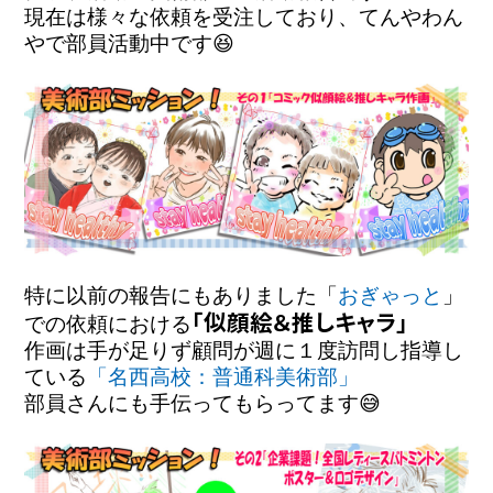
現在は様々な依頼を受注しており、てんやわん
やで
部員活動中です😆
特に以前の報告にもありました「
おぎゃっと
」
「似顔絵＆推しキャラ」
での依頼に
おける
作画は手が足りず顧問が
週に１度訪問し指導し
ている
「名西高校：普通科美術部」
部員さんにも手伝ってもらってます😅