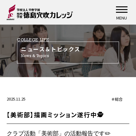
MENU
COLLEGE LIFE
ニュース＆トピックス
News & Topics
2025.11.25
＃総合
【美術部】描画ミッション遂行中🕵️
クラブ活動「美術部」の活動報告です✏️