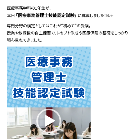
医療事務学科の1年生が、
「医療事務管理士技能認定試験」
本日
に挑戦しました！📝✨
専門分野の検定としてはこれが“初めて”の受験。
授業や放課後の自主練習で、レセプト作成や医療保険の基礎をしっかり
積み重ねてきました。
動
画
プ
レ
ー
ヤ
ー