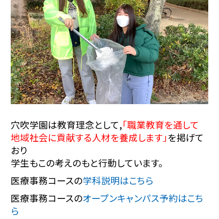
穴吹学園は教育理念として,
「職業教育を通して
地域社会に貢献する人材を養成します」
を掲げて
おり
学生もこの考えのもと行動しています。
医療事務コースの
学科説明はこちら
医療事務コースの
オープンキャンパス予約はこち
ら