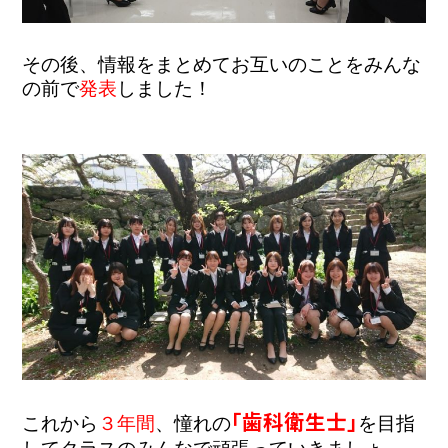
その後、情報をまとめてお互いのことをみんな
の前で
発表
しました！
「歯科衛生士」
これから
３年間
、憧れの
を目指