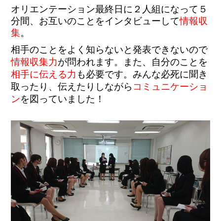
オリエンテーション最終日に２人組になって５
分間、お互いのことをインタビューして
情報収
集
。
相手のことをよく知らないと発表できないので
情報収集力
が問われます。
また、自分のことを
相手に伝える力
も必要です。みんな必死に聞き
取ったり、伝えたりしながら
コミュニケーショ
ン
を図っていました！