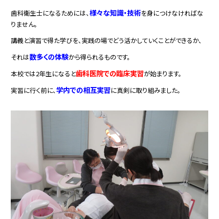
様々な知識・技術
歯科衛生士になるためには、
を身につけなければな
りません。
講義と演習で得た学びを、実践の場でどう活かしていくことができるか、
数多くの体験
それは
から得られるものです。
歯科医院での臨床実習
本校では2年生になると
が始まります。
学内での
相互実習
実習に行く前に、
に真剣に取り組みました。