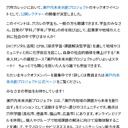
穴吹カレッジにおいて、
瀬戸内未来共創プロジェクト
のキックオフイベン
トとして、
公開レクチャー
の開催が決定しました。
このイベントは、穴カレの学生も、一般の方も聴講できます。学生のみなさ
ん、日常の「学科」「学年」「学校」の枠を飛び出して、起業家や地域の人と
共に社会の中で学びませんか！
DX（デジタル活用）とPBL（探求学習・課題解決型学習）を通して地域やコ
ミュニティと共に化学反応を起こし、自身の社会的価値を爆上げする「未
来人材」への最短コース『瀬戸内未来共創プロジェクト』がいよいよスタ
ート！ ちょっとでも関心を抱いた人なら誰でも参加できます。
ただいまキックオフメンバーを募集中です！詳しくは教員または
瀬戸内未
来共創プロジェクト公式ページ
をご覧ください。
みなさまの参加をお待ちしています！
瀬戸内未来共創プロジェクト とは、「瀬戸内地域の課題から未来を創り
出す」をミッションとして活動する
学び≒遊びの
コミュニティです。拠点は
穴吹学園（高松市、徳島市、福山市、広島市）にあります。オンライン
とリア
ルを併用し
、個人やグループで
地域課題の解決に向けて
協働体験するこ
と
を通して
、テクノロジーや
ビジネススキル、コミュニケーション能力を高