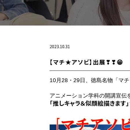
2023.10.31
【マチ★アソビ】出展❣❣😁
10月28・29日、徳島名物「マ
「推しキャラ＆似顔絵描きます」