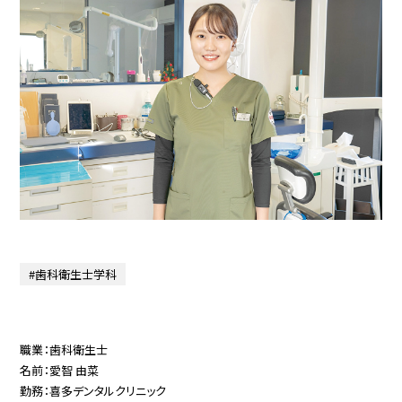
#歯科衛生士学科
職業：歯科衛生士
名前：愛智 由菜
勤務：喜多デンタルクリニック