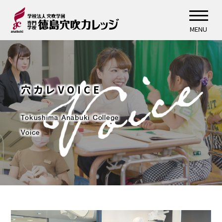
MENU
穴カレVOICE
Tokushima Anabuki College
Voice