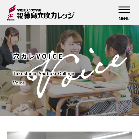
MENU
穴カレVOICE
Tokushima Anabuki College
Voice