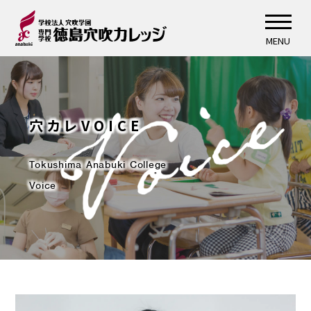
MENU
穴カレVOICE
Tokushima Anabuki College
Voice