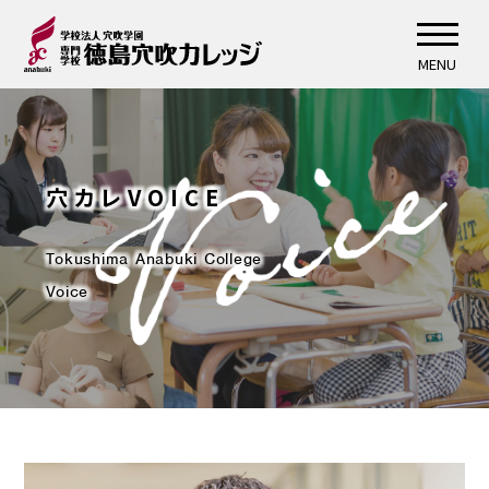
MENU
穴カレVOICE
Tokushima Anabuki College
Voice