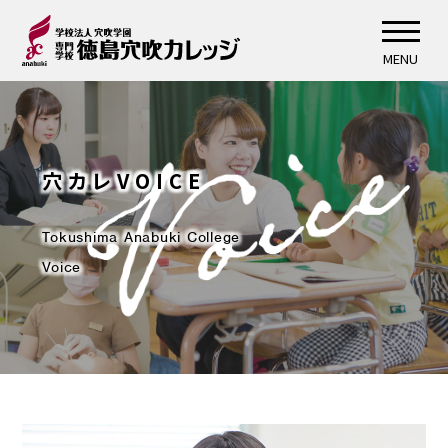
MENU
穴カレVOICE
Tokushima Anabuki College
Voice