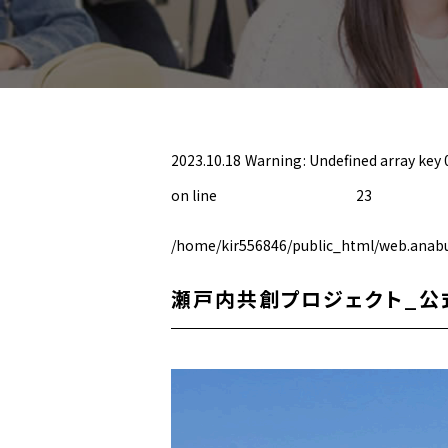
2023.10.18
Warning
: Undefined array key 
on line
23
/home/kir556846/public_html/web.anabu
瀬戸内共創プロジェクト_公