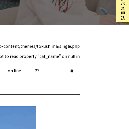
wp-content/themes/tokushima/single.php
pt to read property "cat_name" on null in
on line
23
＃