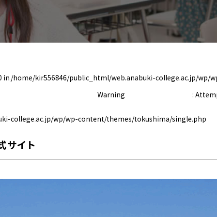
0 in
/home/kir556846/public_html/web.anabuki-college.ac.jp/wp/
Warning
: Attem
ki-college.ac.jp/wp/wp-content/themes/tokushima/single.php
式サイト