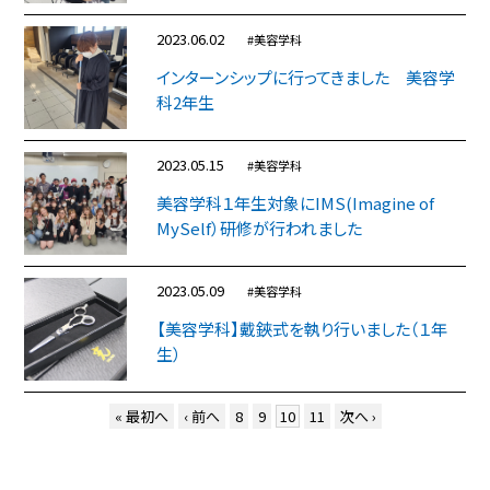
2023.06.02
#美容学科
インターンシップに行ってきました 美容学
科2年生
2023.05.15
#美容学科
美容学科１年生対象にIMS(Imagine of
MySelf）研修が行われました
2023.05.09
#美容学科
【美容学科】戴鋏式を執り行いました（１年
生）
« 最初へ
‹ 前へ
8
9
10
11
次へ ›