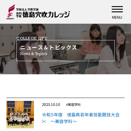
MENU
COLLEGE LIFE
ニュース＆トピックス
News & Topics
2023.10.10
#美容学科
令和５年度 徳島県若年者技能競技大会
✂ ～美容学科～