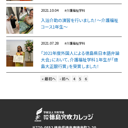
2021.10.04
#介護福祉学科
入浴介助の演習を行いました！～介護福祉
コース1年生～
2021.07.28
#介護福祉学科
「2021年度外国人による徳島県日本語弁論
大会」において、介護福祉学科１年生が「徳
島大正銀行賞」を受賞しました！
« 最初へ
‹ 前へ
4
5
6
〒770-0852 徳島県徳島市徳島町2-20