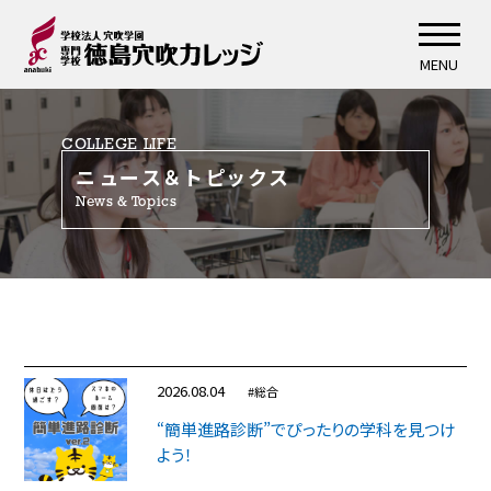
MENU
COLLEGE LIFE
ニュース＆トピックス
News & Topics
2026.08.04
#総合
“簡単進路診断”でぴったりの学科を見つけ
よう！